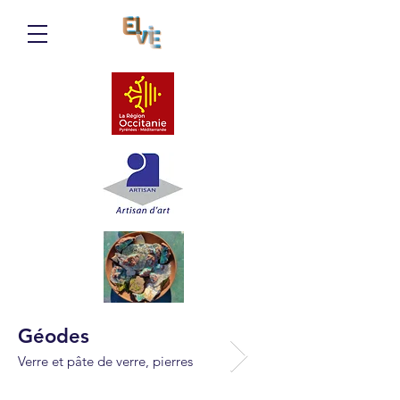
Géodes
Série vista so
(4)et pays-ba
Verre et pâte de verre, pierres
avec inclusion