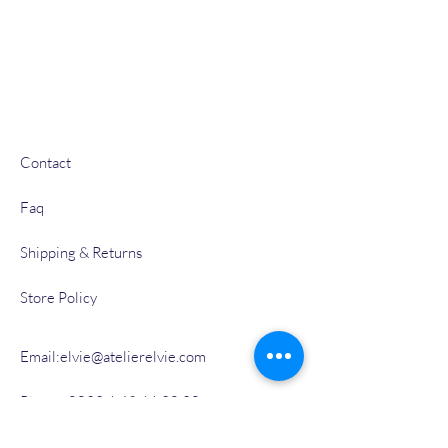
Verre, inclusions, mo
10x5x2 cm
Contact
Faq
Shipping & Returns
Store Policy
Email:
elvie@atelierelvie.com
Phone:
0033 6 49 66 30 20